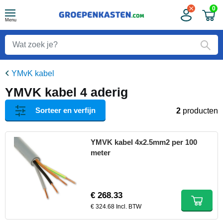
0
Menu
YMvK kabel
YMVK kabel 4 aderig
Sorteer en verfijn
2
producten
YMVK kabel 4x2.5mm2 per 100
meter
€ 268.33
€ 324.68 Incl. BTW