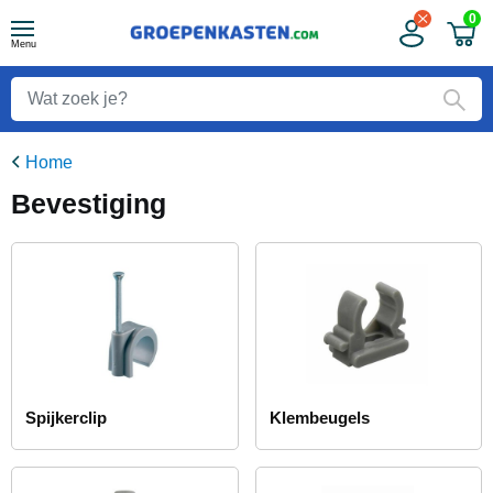
0
Menu
Home
Bevestiging
Spijkerclip
Klembeugels