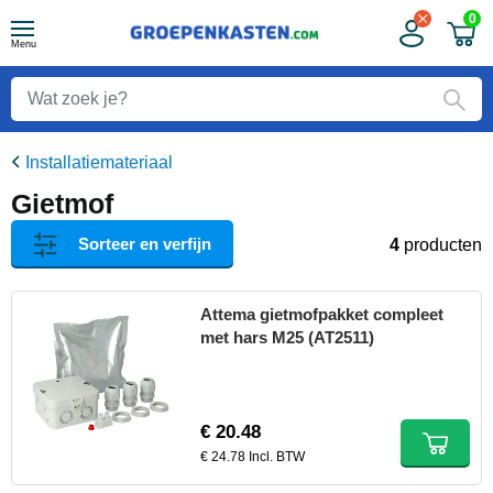
0
Menu
Installatiemateriaal
Gietmof
Sorteer en verfijn
4
producten
Attema gietmofpakket compleet
met hars M25 (AT2511)
€ 20.48
€ 24.78 Incl. BTW