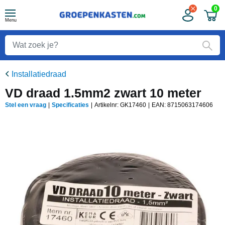
0
Menu
Installatiedraad
VD draad 1.5mm2 zwart 10 meter
Stel een vraag
|
Specificaties
|
Artikelnr: GK17460
|
EAN:
8715063174606