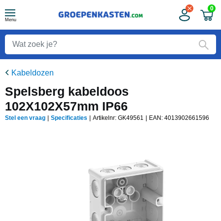
0
Menu
Kabeldozen
Spelsberg kabeldoos
102X102X57mm IP66
Stel een vraag
|
Specificaties
|
Artikelnr: GK49561
|
EAN:
4013902661596