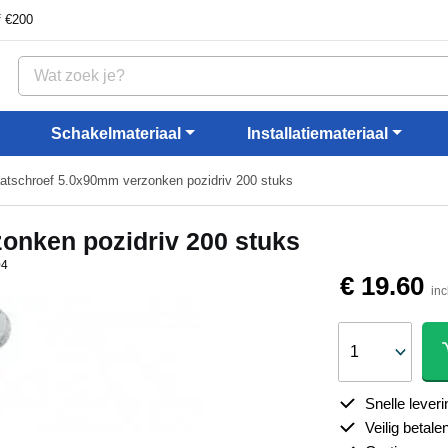
f €200
Schakelmateriaal
Installatiemateriaal
atschroef 5.0x90mm verzonken pozidriv 200 stuks
onken pozidriv 200 stuks
04
€ 19.60
in
Snelle leveri
Veilig betale