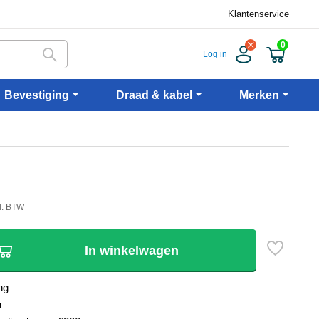
Klantenservice
0
Log in
Bevestiging
Draad & kabel
Merken
cl. BTW
In winkelwagen
ng
n