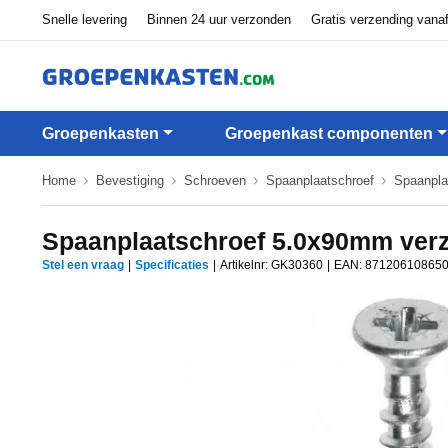
Snelle levering
Binnen 24 uur verzonden
Gratis verzending vana
Groepenkasten
Groepenkast componenten
Home
Bevestiging
Schroeven
Spaanplaatschroef
Spaanpla
Spaanplaatschroef 5.0x90mm verz
Stel een vraag
|
Specificaties
|
Artikelnr: GK30360
|
EAN:
87120610865