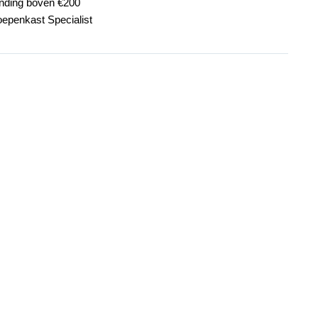
ending boven €200
oepenkast Specialist