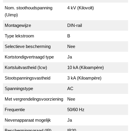
Nom. stoothoudspanning
4 kV (Kilovolt)
(Uimp)
Montagewijze
DIN-rail
Type lekstroom
B
Selectieve bescherming
Nee
Kortstondigvertraagd type
Ja
Kortsluitvastheid (Icw)
10 kA (Kiloampère)
Stootspanningsvastheid
3 kA (Kiloampère)
Spanningstype
AC
Met vergrendelingsvoorziening
Nee
Frequentie
50/60 Hz
Nevenapparaat mogelijk
Ja
Beschermingsgraad (IP)
IP20