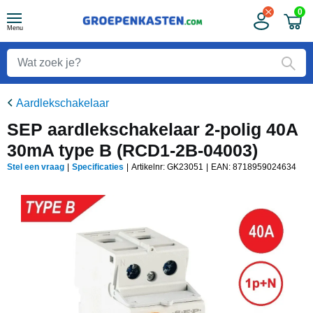
0
Menu
Aardlekschakelaar
SEP aardlekschakelaar 2-polig 40A
30mA type B (RCD1-2B-04003)
Stel een vraag
|
Specificaties
|
Artikelnr: GK23051
|
EAN:
8718959024634