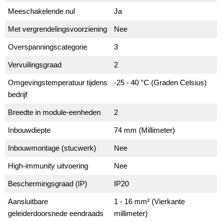
Meeschakelende nul
Ja
Met vergrendelingsvoorziening
Nee
Overspanningscategorie
3
Vervuilingsgraad
2
Omgevingstemperatuur tijdens
-25 - 40 °C (Graden Celsius)
bedrijf
Breedte in module-eenheden
2
Inbouwdiepte
74 mm (Millimeter)
Inbouwmontage (stucwerk)
Nee
High-immunity uitvoering
Nee
Beschermingsgraad (IP)
IP20
Aansluitbare
1 - 16 mm² (Vierkante
geleiderdoorsnede eendraads
millimeter)