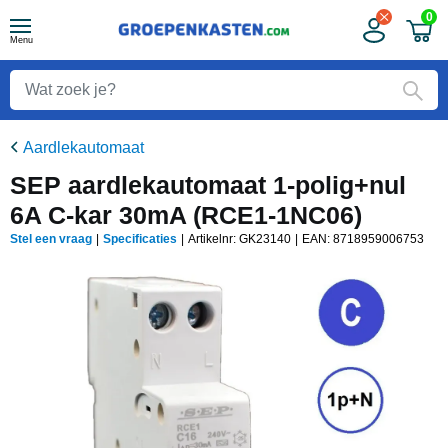
0
Menu
Aardlekautomaat
SEP aardlekautomaat 1-polig+nul
6A C-kar 30mA (RCE1-1NC06)
Stel een vraag
|
Specificaties
|
Artikelnr: GK23140
|
EAN:
8718959006753