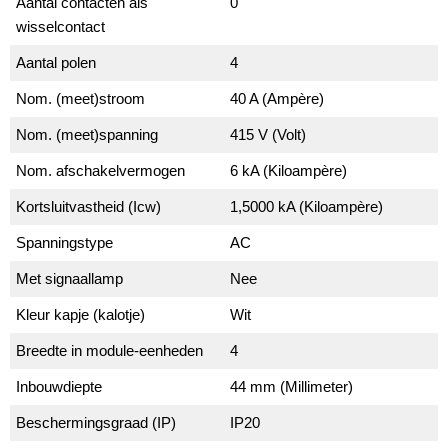
Aantal contacten als
0
wisselcontact
Aantal polen
4
Nom. (meet)stroom
40 A (Ampère)
Nom. (meet)spanning
415 V (Volt)
Nom. afschakelvermogen
6 kA (Kiloampère)
Kortsluitvastheid (Icw)
1,5000 kA (Kiloampère)
Spanningstype
AC
Met signaallamp
Nee
Kleur kapje (kalotje)
Wit
Breedte in module-eenheden
4
Inbouwdiepte
44 mm (Millimeter)
Beschermingsgraad (IP)
IP20