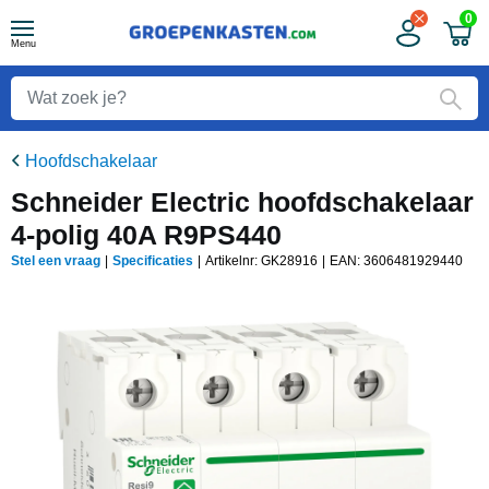
0
Menu
Hoofdschakelaar
Schneider Electric hoofdschakelaar
4-polig 40A R9PS440
Stel een vraag
|
Specificaties
|
Artikelnr: GK28916
|
EAN:
3606481929440