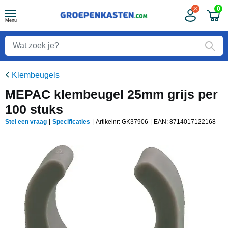
0
Menu
Klembeugels
MEPAC klembeugel 25mm grijs per
100 stuks
Stel een vraag
|
Specificaties
|
Artikelnr: GK37906
|
EAN:
8714017122168