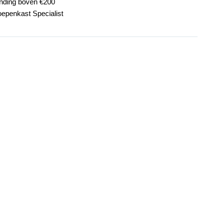
ending boven €200
oepenkast Specialist