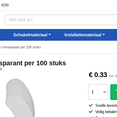
f €200
Schakelmateriaal
Installatiemateriaal
transparant per 100 stuks
parant per 100 stuks
53
€ 0.33
incl.
Snelle leveri
Veilig betale