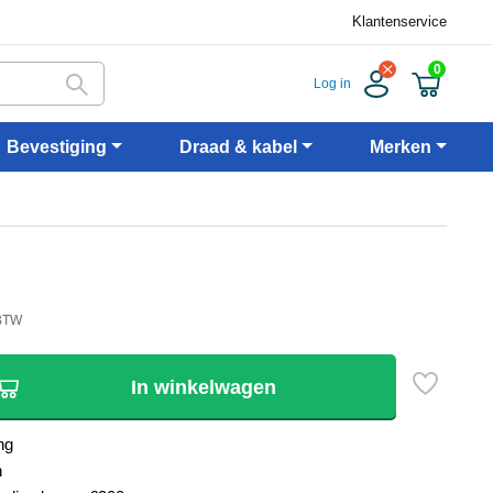
Klantenservice
0
Log in
Bevestiging
Draad & kabel
Merken
 BTW
In winkelwagen
ng
n