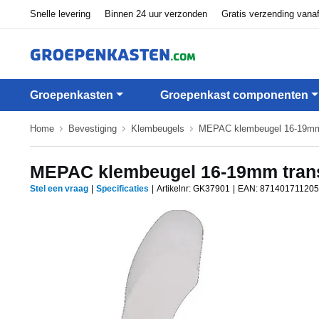
Snelle levering
Binnen 24 uur verzonden
Gratis verzending vana
Groepenkasten
Groepenkast componenten
Home
Bevestiging
Klembeugels
MEPAC klembeugel 16-19mm 
MEPAC klembeugel 16-19mm trans
Stel een vraag
|
Specificaties
|
Artikelnr: GK37901
|
EAN:
87140171120