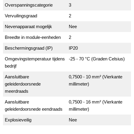
Overspanningscategorie
3
Vervuilingsgraad
2
Nevenapparaat mogelijk
Nee
Breedte in module-eenheden
2
Beschermingsgraad (IP)
IP20
Omgevingstemperatuur tijdens
-25 - 70 °C (Graden Celsius)
bedrijf
Aansluitbare
0,7500 - 10 mm² (Vierkante
geleiderdoorsnede
millimeter)
meerdraads
Aansluitbare
0,7500 - 16 mm² (Vierkante
geleiderdoorsnede eendraads
millimeter)
Explosieveilig
Nee