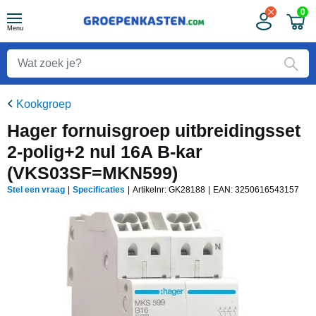
0
Menu
Kookgroep
Hager fornuisgroep uitbreidingsset
2-polig+2 nul 16A B-kar
(VKS03SF=MKN599)
Stel een vraag
|
Specificaties
|
Artikelnr: GK28188
|
EAN:
3250616543157