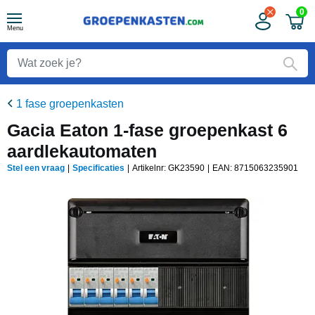
0
Menu
1 fase groepenkasten
Gacia Eaton 1-fase groepenkast 6
aardlekautomaten
Stel een vraag
|
Specificaties
|
Artikelnr: GK23590
|
EAN:
8715063235901