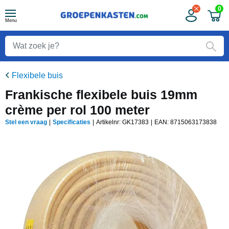
0
Menu
Flexibele buis
Frankische flexibele buis 19mm
crème per rol 100 meter
Stel een vraag
|
Specificaties
|
Artikelnr: GK17383
|
EAN:
8715063173838