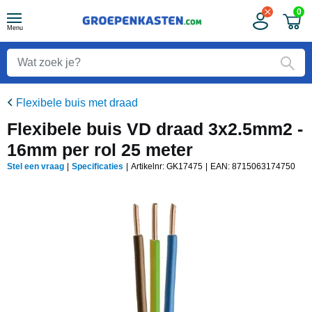
0
Menu
Flexibele buis met draad
Flexibele buis VD draad 3x2.5mm2 -
16mm per rol 25 meter
Stel een vraag
|
Specificaties
|
Artikelnr: GK17475
|
EAN:
8715063174750