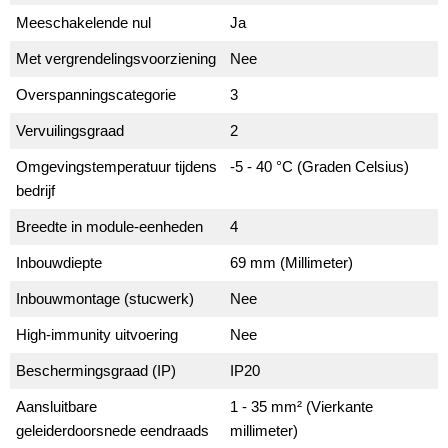
Meeschakelende nul
Ja
Met vergrendelingsvoorziening
Nee
Overspanningscategorie
3
Vervuilingsgraad
2
Omgevingstemperatuur tijdens
-5 - 40 °C (Graden Celsius)
bedrijf
Breedte in module-eenheden
4
Inbouwdiepte
69 mm (Millimeter)
Inbouwmontage (stucwerk)
Nee
High-immunity uitvoering
Nee
Beschermingsgraad (IP)
IP20
Aansluitbare
1 - 35 mm² (Vierkante
geleiderdoorsnede eendraads
millimeter)