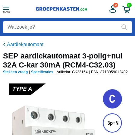
0
Menu
Aardlekautomaat
SEP aardlekautomaat 3-polig+nul
32A C-kar 30mA (RCM4-C32.03)
Stel een vraag
|
Specificaties
|
Artikelnr: GK23164
|
EAN:
8718959012402